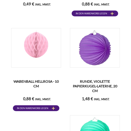
0,49 €
0,88 €
INKL. MWST.
INKL. MWST.
IN DEN WARENKORB LEGEN
WABENBALL HELLROSA - 10
RUNDE, VIOLETTE
CM
PAPIERKUGEL-LATERNE, 20
CM
0,88 €
1,48 €
INKL. MWST.
INKL. MWST.
IN DEN WARENKORB LEGEN