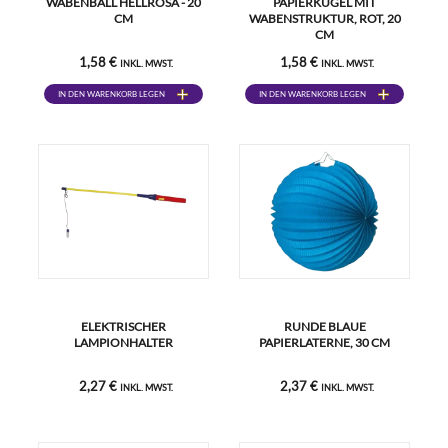
WABENBALL HELLROSA - 20
PAPIERKUGEL MIT
CM
WABENSTRUKTUR, ROT, 20
CM
1,58 €
1,58 €
INKL. MWST.
INKL. MWST.
IN DEN WARENKORB LEGEN
IN DEN WARENKORB LEGEN
ELEKTRISCHER
RUNDE BLAUE
LAMPIONHALTER
PAPIERLATERNE, 30 CM
2,27 €
2,37 €
INKL. MWST.
INKL. MWST.