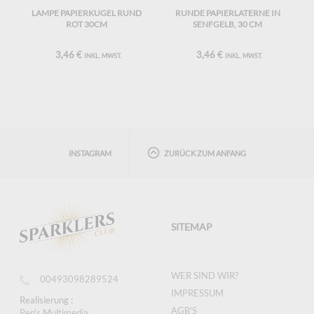
LAMPE PAPIERKUGEL RUND
RUNDE PAPIERLATERNE IN
ROT 30CM
SENFGELB, 30 CM
3,46 €
3,46 €
INKL. MWST.
INKL. MWST.
INSTAGRAM
ZURÜCK ZUM ANFANG
SITEMAP
WER SIND WIR?
00493098289524
IMPRESSUM
Realisierung :
AGB'S
Pep's Multimedia