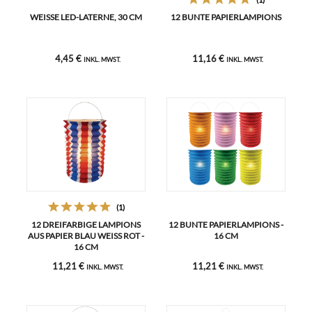
WEISSE LED-LATERNE, 30 CM
12 BUNTE PAPIERLAMPIONS
4,45 €
11,16 €
INKL. MWST.
INKL. MWST.
(1)
12 DREIFARBIGE LAMPIONS
12 BUNTE PAPIERLAMPIONS -
AUS PAPIER BLAU WEISS ROT - 1
16 CM
6 CM
11,21 €
11,21 €
INKL. MWST.
INKL. MWST.