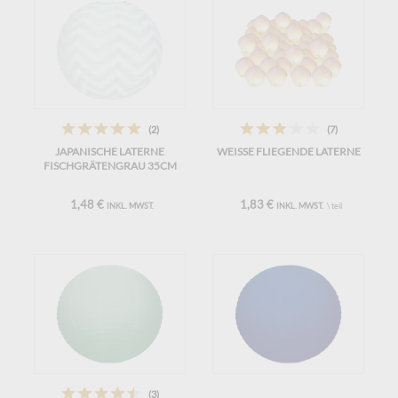
(2)
(7)
JAPANISCHE LATERNE
WEISSE FLIEGENDE LATERNE
FISCHGRÄTENGRAU 35CM
1,48 €
1,83 €
INKL. MWST.
INKL. MWST.
\ teil
(3)