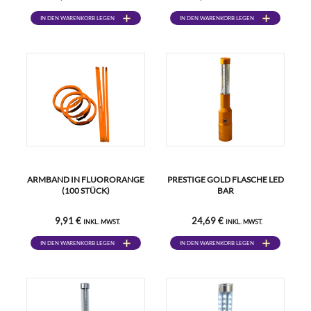
IN DEN WARENKORB LEGEN
IN DEN WARENKORB LEGEN
ARMBAND IN FLUORORANGE
PRESTIGE GOLD FLASCHE LED
(100 STÜCK)
BAR
9,91 €
24,69 €
INKL. MWST.
INKL. MWST.
IN DEN WARENKORB LEGEN
IN DEN WARENKORB LEGEN