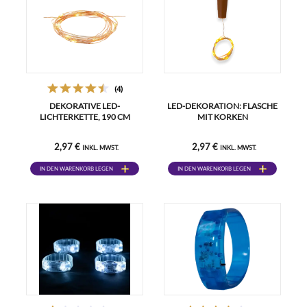
(4)
DEKORATIVE LED-
LED-DEKORATION: FLASCHE
LICHTERKETTE, 190 CM
MIT KORKEN
2,97 €
2,97 €
INKL. MWST.
INKL. MWST.
IN DEN WARENKORB LEGEN
IN DEN WARENKORB LEGEN