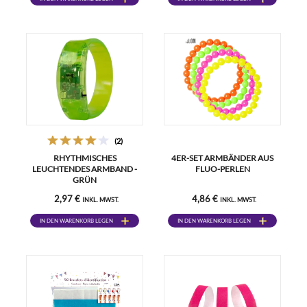
(2)
RHYTHMISCHES
4ER-SET ARMBÄNDER AUS
LEUCHTENDES ARMBAND -
FLUO-PERLEN
GRÜN
2,97 €
4,86 €
INKL. MWST.
INKL. MWST.
IN DEN WARENKORB LEGEN
IN DEN WARENKORB LEGEN