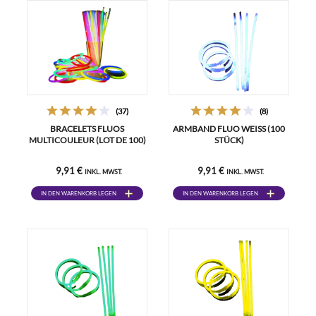
(37)
(8)
BRACELETS FLUOS
ARMBAND FLUO WEISS (100 S
MULTICOULEUR (LOT DE 100)
TÜCK)
9,91 €
9,91 €
INKL. MWST.
INKL. MWST.
IN DEN WARENKORB LEGEN
IN DEN WARENKORB LEGEN