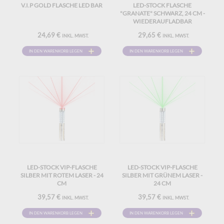
V.I.P GOLD FLASCHE LED BAR
LED-STOCK FLASCHE
"GRANATE" SCHWARZ, 24 CM -
WIEDERAUFLADBAR
24,69 €
29,65 €
INKL. MWST.
INKL. MWST.
IN DEN WARENKORB LEGEN
IN DEN WARENKORB LEGEN
LED-STOCK VIP-FLASCHE
LED-STOCK VIP-FLASCHE
SILBER MIT ROTEM LASER - 24
SILBER MIT GRÜNEM LASER -
CM
24 CM
39,57 €
39,57 €
INKL. MWST.
INKL. MWST.
IN DEN WARENKORB LEGEN
IN DEN WARENKORB LEGEN