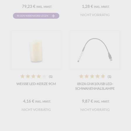
79,23 €
1,28 €
INKL. MWST.
INKL. MWST.
NICHT VORRÄTIG
IN DEN WARENKORB LEGEN
(1)
(1)
WEISSE LED-KERZE 9CM
IBIZA GNK10USB LED-
SCHWANENHALSLAMPE
4,16 €
9,87 €
INKL. MWST.
INKL. MWST.
NICHT VORRÄTIG
NICHT VORRÄTIG