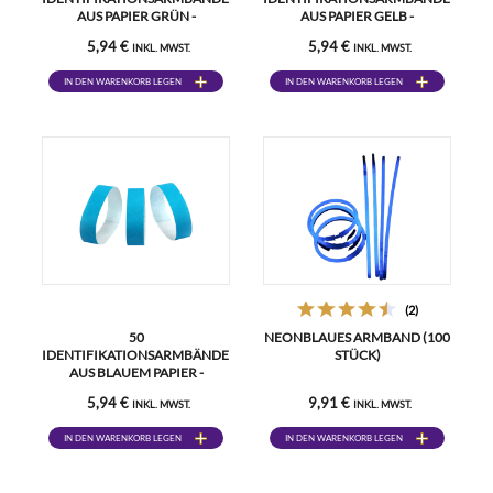
AUS PAPIER GRÜN -
AUS PAPIER GELB -
UNZERREISSBAR
UNZERREISSBAR
5,94 €
5,94 €
INKL. MWST.
INKL. MWST.
IN DEN WARENKORB LEGEN
IN DEN WARENKORB LEGEN
(2)
50
NEONBLAUES ARMBAND (100
IDENTIFIKATIONSARMBÄNDER
STÜCK)
AUS BLAUEM PAPIER -
UNZERREISSBAR
5,94 €
9,91 €
INKL. MWST.
INKL. MWST.
IN DEN WARENKORB LEGEN
IN DEN WARENKORB LEGEN