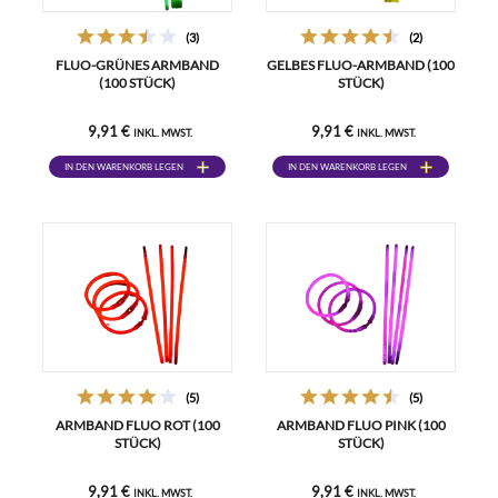
(3)
(2)
FLUO-GRÜNES ARMBAND
GELBES FLUO-ARMBAND (100
(100 STÜCK)
STÜCK)
9,91 €
9,91 €
INKL. MWST.
INKL. MWST.
IN DEN WARENKORB LEGEN
IN DEN WARENKORB LEGEN
(5)
(5)
ARMBAND FLUO ROT (100
ARMBAND FLUO PINK (100
STÜCK)
STÜCK)
9,91 €
9,91 €
INKL. MWST.
INKL. MWST.