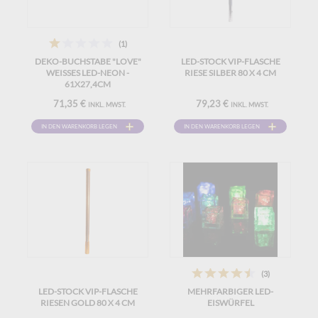
(1)
DEKO-BUCHSTABE "LOVE"
LED-STOCK VIP-FLASCHE
WEISSES LED-NEON - 6
RIESE SILBER 80 X 4 CM
1X27,4CM
71,35 €
79,23 €
INKL. MWST.
INKL. MWST.
IN DEN WARENKORB LEGEN
IN DEN WARENKORB LEGEN
(3)
LED-STOCK VIP-FLASCHE
MEHRFARBIGER LED-
RIESEN GOLD 80 X 4 CM
EISWÜRFEL