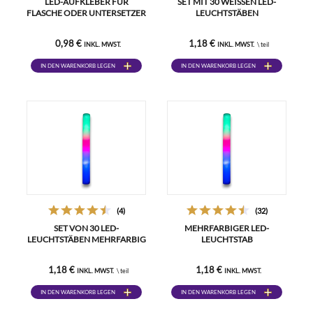
LED-AUFKLEBER FÜR
SET MIT 30 WEISSEN LED-L
FLASCHE ODER UNTERSETZER
EUCHTSTÄBEN
0,98 €
1,18 €
INKL. MWST.
INKL. MWST.
\ teil
IN DEN WARENKORB LEGEN
IN DEN WARENKORB LEGEN
(4)
(32)
SET VON 30 LED-
MEHRFARBIGER LED-
LEUCHTSTÄBEN MEHRFARBIG
LEUCHTSTAB
1,18 €
1,18 €
INKL. MWST.
\ teil
INKL. MWST.
IN DEN WARENKORB LEGEN
IN DEN WARENKORB LEGEN