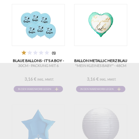
(1)
BLAUE BALLONS - IT'S A BOY -
BALLON METALLIC HERZ BLAU
30CM - PACKUNG MIT 6
"MEIN KLEINES BABY" - 48CM
3,16 €
3,16 €
INKL. MWST.
INKL. MWST.
IN DEN WARENKORB LEGEN
IN DEN WARENKORB LEGEN