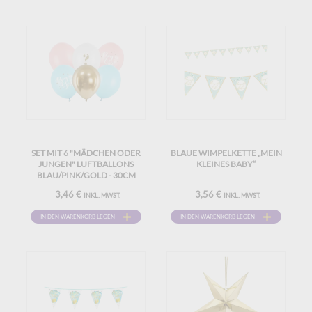
SET MIT 6 "MÄDCHEN ODER
BLAUE WIMPELKETTE „MEIN
JUNGEN" LUFTBALLONS
KLEINES BABY“
BLAU/PINK/GOLD - 30CM
3,46 €
3,56 €
INKL. MWST.
INKL. MWST.
IN DEN WARENKORB LEGEN
IN DEN WARENKORB LEGEN