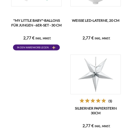
"MY LITTLE BABY"-BALLONS
WEISSE LED-LATERNE, 20 CM
FÜR JUNGEN - 6ER-SET - 30 CM
2,77 €
2,77 €
INKL. MWST.
INKL. MWST.
IN DEN WARENKORB LEGEN
(1)
SILBERNER PAPIERSTERN
30CM
2,77 €
INKL. MWST.