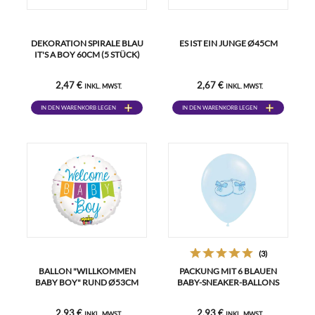
DEKORATION SPIRALE BLAU
ES IST EIN JUNGE Ø45CM
IT'S A BOY 60CM (5 STÜCK)
2,47 €
2,67 €
INKL. MWST.
INKL. MWST.
IN DEN WARENKORB LEGEN
IN DEN WARENKORB LEGEN
(3)
BALLON "WILLKOMMEN
PACKUNG MIT 6 BLAUEN
BABY BOY" RUND Ø53CM
BABY-SNEAKER-BALLONS
2,93 €
2,93 €
INKL. MWST.
INKL. MWST.