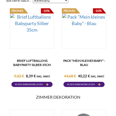
Sortiere nach :
PROMO
-10%
PROMO
-10%
BRIEF LUFTBALLONS
PACK "MEIN KLEINES BABY" -
BABYPARTY SILBER 35CM
BLAU
9,32 €
44,68 €
8,39 €
40,22 €
INKL. MWST.
INKL. MWST.
IN DEN WARENKORB LEGEN
IN DEN WARENKORB LEGEN
ZIMMER DEKORATION