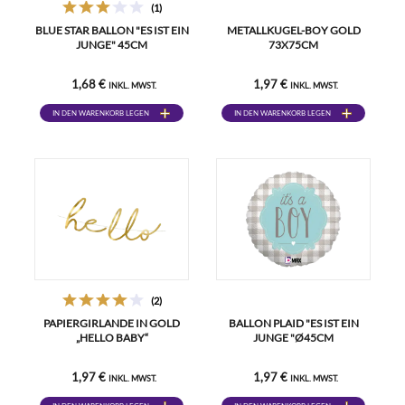
(1)
BLUE STAR BALLON "ES IST EIN
METALLKUGEL-BOY GOLD
JUNGE" 45CM
73X75CM
1,68 €
1,97 €
INKL. MWST.
INKL. MWST.
IN DEN WARENKORB LEGEN
IN DEN WARENKORB LEGEN
(2)
PAPIERGIRLANDE IN GOLD
BALLON PLAID "ES IST EIN
„HELLO BABY“
JUNGE "Ø45CM
1,97 €
1,97 €
INKL. MWST.
INKL. MWST.