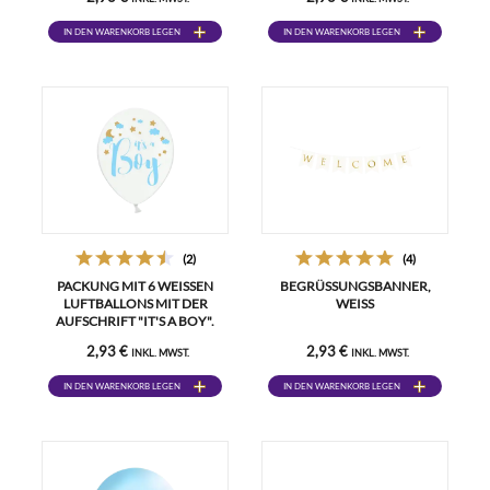
IN DEN WARENKORB LEGEN
IN DEN WARENKORB LEGEN
(2)
(4)
PACKUNG MIT 6 WEISSEN L
BEGRÜSSUNGSBANNER, W
UFTBALLONS MIT DER A
EISS
UFSCHRIFT "IT'S A BOY".
2,93 €
2,93 €
INKL. MWST.
INKL. MWST.
IN DEN WARENKORB LEGEN
IN DEN WARENKORB LEGEN