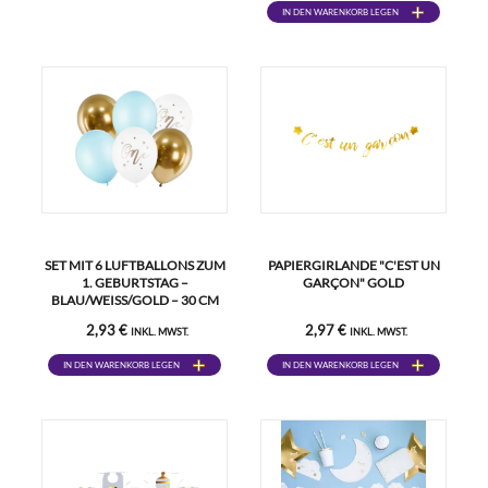
IN DEN WARENKORB LEGEN
SET MIT 6 LUFTBALLONS ZUM
PAPIERGIRLANDE "C'EST UN
1. GEBURTSTAG –
GARÇON" GOLD
BLAU/WEISS/GOLD – 30 CM
2,93 €
2,97 €
INKL. MWST.
INKL. MWST.
IN DEN WARENKORB LEGEN
IN DEN WARENKORB LEGEN