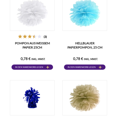
(3)
POMPON AUS WEISSEM P
HELLBLAUER
APIER 25CM
PAPIERPOMPON, 25 CM
0,78 €
0,78 €
INKL. MWST.
INKL. MWST.
IN DEN WARENKORB LEGEN
IN DEN WARENKORB LEGEN