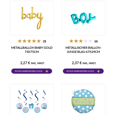
(3)
(6)
METALLBALLON BABY GOLD
METALLISCHER BALLON-
73X75CM
JUNGE BLAU 67X29CM
2,27 €
2,37 €
INKL. MWST.
INKL. MWST.
IN DEN WARENKORB LEGEN
IN DEN WARENKORB LEGEN