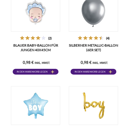
(2)
(4)
BLAUER BABY-BALLON FÜR
SILBERNER METALLIC-BALLON
JUNGEN 40X45CM
(6ER SET)
0,98 €
0,98 €
INKL. MWST.
INKL. MWST.
IN DEN WARENKORB LEGEN
IN DEN WARENKORB LEGEN