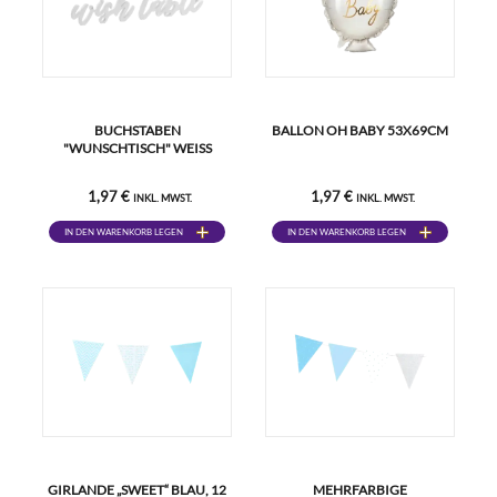
BUCHSTABEN
BALLON OH BABY 53X69CM
"WUNSCHTISCH" WEISS
1,97 €
1,97 €
INKL. MWST.
INKL. MWST.
IN DEN WARENKORB LEGEN
IN DEN WARENKORB LEGEN
GIRLANDE „SWEET“ BLAU, 12
MEHRFARBIGE