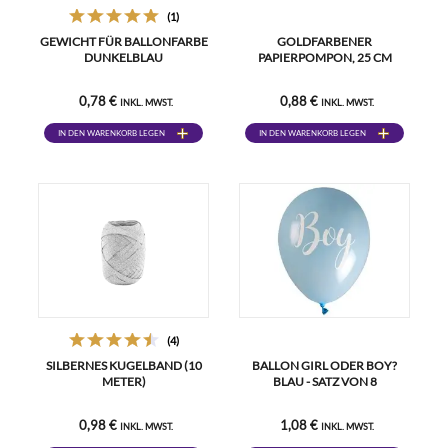
(1)
GEWICHT FÜR BALLONFARBE
GOLDFARBENER
DUNKELBLAU
PAPIERPOMPON, 25 CM
0,78 €
0,88 €
INKL. MWST.
INKL. MWST.
IN DEN WARENKORB LEGEN
IN DEN WARENKORB LEGEN
(4)
SILBERNES KUGELBAND (10
BALLON GIRL ODER BOY?
METER)
BLAU - SATZ VON 8
0,98 €
1,08 €
INKL. MWST.
INKL. MWST.