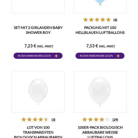
(4)
SET MIT 2 GIRLANDEN BABY
PACKUNG MIT 100
SHOWER BOY
HELLBLAUEN LUFTBALLONS
7,23 €
7,53 €
INKL. MWST.
INKL. MWST.
IN DEN WARENKORB LEGEN
IN DEN WARENKORB LEGEN
(3)
(29)
LOT VON 100
100ER-PACK BIOLOGISCH
TRANSPARENTEN
ABBAUBARE WEISSE L
BIOLOGISCH ABBAUBAREN
UFTBALLONS