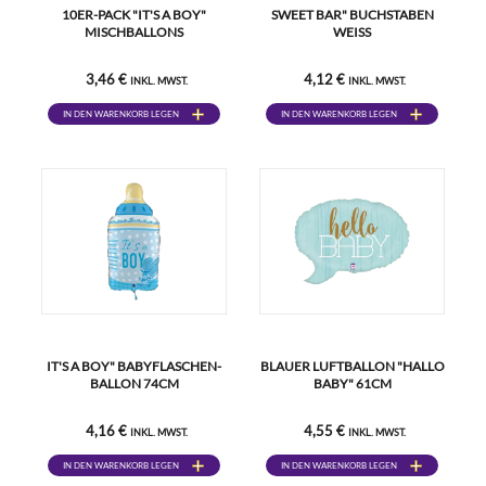
10ER-PACK "IT'S A BOY"
SWEET BAR" BUCHSTABEN
MISCHBALLONS
WEISS
3,46 €
4,12 €
INKL. MWST.
INKL. MWST.
IN DEN WARENKORB LEGEN
IN DEN WARENKORB LEGEN
IT'S A BOY" BABYFLASCHEN-
BLAUER LUFTBALLON "HALLO
BALLON 74CM
BABY" 61CM
4,16 €
4,55 €
INKL. MWST.
INKL. MWST.
IN DEN WARENKORB LEGEN
IN DEN WARENKORB LEGEN