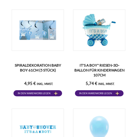
SPIRALDEKORATION BABY
IT'S A BOY" RIESEN-3D-
BOY 61CM (5 STÜCK)
BALLON FÜR KINDERWAGEN
107CM
4,95 €
5,74 €
INKL. MWST.
INKL. MWST.
IN DEN WARENKORB LEGEN
IN DEN WARENKORB LEGEN