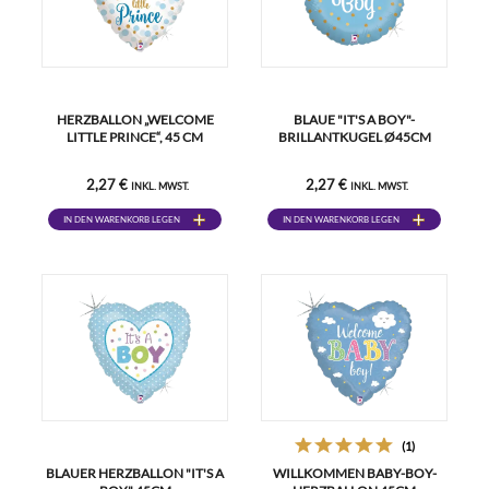
HERZBALLON „WELCOME
BLAUE "IT'S A BOY"-
LITTLE PRINCE“, 45 CM
BRILLANTKUGEL Ø45CM
2,27 €
2,27 €
INKL. MWST.
INKL. MWST.
IN DEN WARENKORB LEGEN
IN DEN WARENKORB LEGEN
(1)
BLAUER HERZBALLON "IT'S A
WILLKOMMEN BABY-BOY-