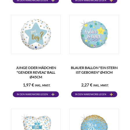
IN DEN WARENKORB LEGEN
IN DEN WARENKORB LEGEN
JUNGE ODER MÄDCHEN
BLAUER BALLON "EIN STERN
"GENDER REVEAL" BALL
IST GEBOREN" Ø45CM
Ø45CM
1,97 €
2,27 €
INKL. MWST.
INKL. MWST.
IN DEN WARENKORB LEGEN
IN DEN WARENKORB LEGEN