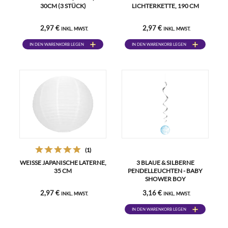
0CM (3 STÜCK)
LICHTERKETTE, 190 CM
2,97 €
2,97 €
INKL. MWST.
INKL. MWST.
IN DEN WARENKORB LEGEN
IN DEN WARENKORB LEGEN
(1)
WEISSE JAPANISCHE LATERNE, 3
3 BLAUE & SILBERNE
5 CM
PENDELLEUCHTEN - BABY
SHOWER BOY
2,97 €
3,16 €
INKL. MWST.
INKL. MWST.
IN DEN WARENKORB LEGEN